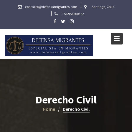
Skip
contacto@defensamigrantes.com
Santiago, Chile
to
+56 954660362
content
Derecho Civil
Home
Derecho Civil