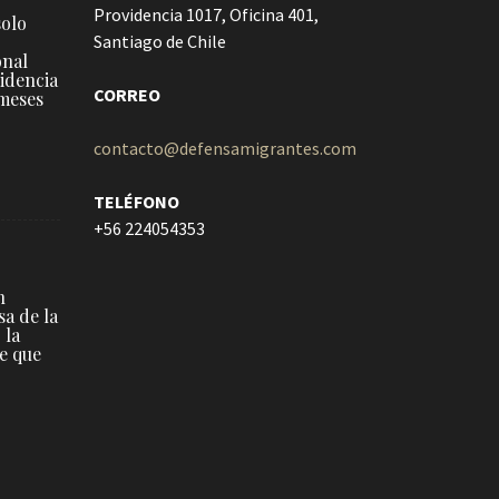
Providencia 1017, Oficina 401,
solo
Santiago de Chile
onal
idencia
CORREO
meses
contacto@defensamigrantes.com
TELÉFONO
+56 224054353
n
sa de la
 la
e que