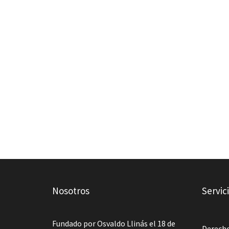
Nosotros
Servic
Fundado por Osvaldo Llinás el 18 de
Derech