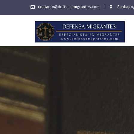
Skip
contacto@defensamigrantes.com
Santiago,
to
content