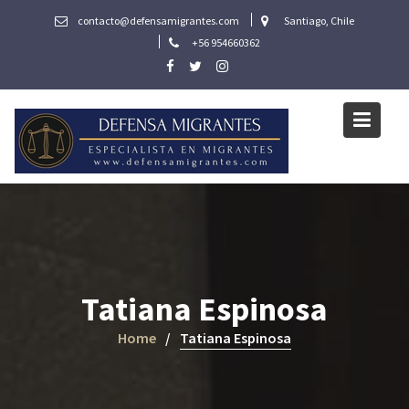
Skip
contacto@defensamigrantes.com
Santiago, Chile
to
+56 954660362
content
Tatiana Espinosa
Home
Tatiana Espinosa